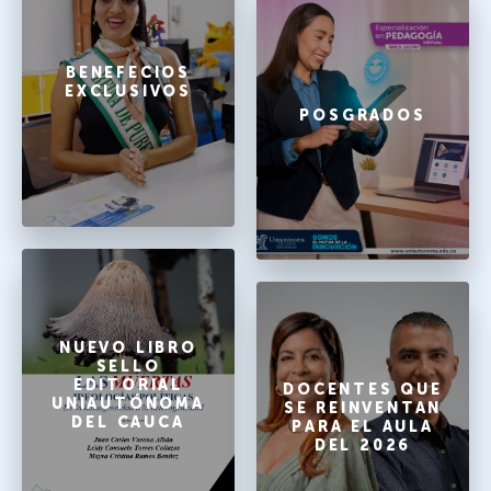
BENEFECIOS
EXCLUSIVOS
POSGRADOS
NUEVO LIBRO
SELLO
EDITORIAL
DOCENTES QUE
UNIAUTÓNOMA
SE REINVENTAN
DEL CAUCA
PARA EL AULA
DEL 2026