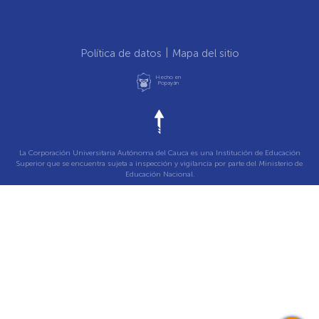
Política de datos
Mapa del sitio
Hecho en
Popayán
La Corporación Universitaria Autónoma del Cauca es una Institución de Educación
Superior que se encuentra sujeta a inspección y vigilancia por parte del Ministerio de
Educación Nacional.