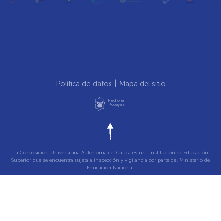
Política de datos
Mapa del sitio
Hecho en
Popayán
La Corporación Universitaria Autónoma del Cauca es una Institución de Educación
Superior que se encuentra sujeta a inspección y vigilancia por parte del Ministerio de
Educación Nacional.