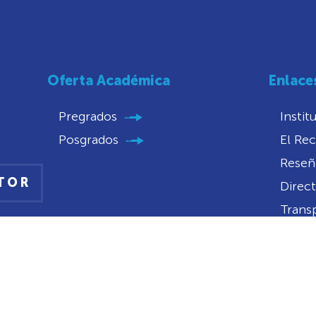
Oferta Académica
Enlace
Pregrados
Instit
Posgrados
El Rec
Reseña
CTOR
Direct
Trans
Conve
Convo
Portal
Notifi