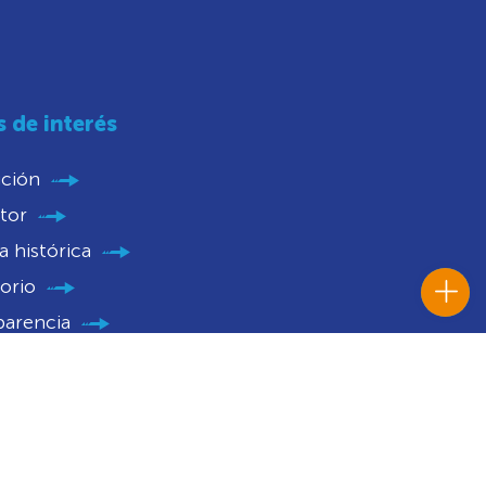
s de interés
ución
tor
 histórica
orio
parencia
nios
catorias
 Histórico Institucional
caciones Judiciales