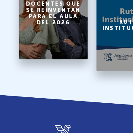
O
DOCENTES QUE
SE REINVENTAN
PARA EL AULA
A
RUT
DEL 2026
INSTITU