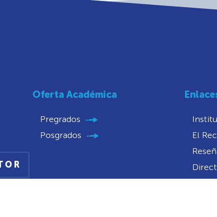
Oferta Académica
Enlace
Pregrados
Instit
Posgrados
El Rec
Reseña
CTOR
Direct
Trans
Conve
Convo