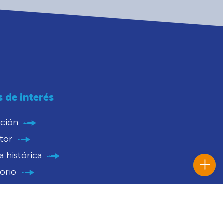
s de interés
ución
tor
 histórica
orio
parencia
nios
catorias