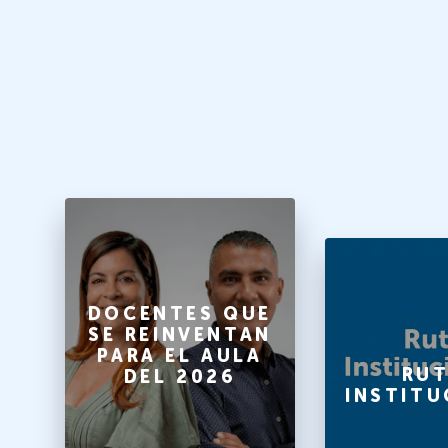
O
DOCENTES QUE
SE REINVENTAN
PARA EL AULA
A
RUT
DEL 2026
INSTITU