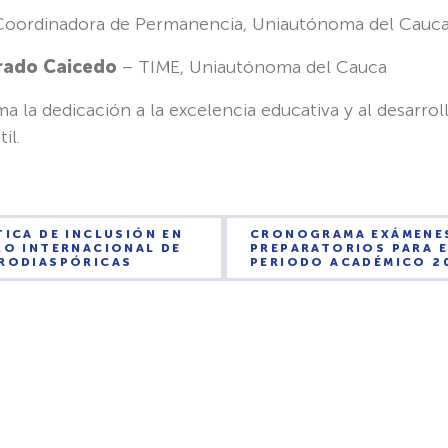
oordinadora de Permanencia, Uniautónoma del Cauc
Prado Caicedo
– TIME, Uniautónoma del Cauca
rma la dedicación a la excelencia educativa y al desarrol
il.
TICA DE INCLUSIÓN EN
CRONOGRAMA EXÁMENE
RO INTERNACIONAL DE
PREPARATORIOS PARA 
FRODIASPÓRICAS
PERIODO ACADÉMICO 2